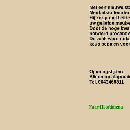
Met een nieuwe st
Meubelstoffeerder 
Hij zorgt met lief
uw geliefde meube
Door de hoge kwali
honderd procent wa
De zaak werd onlan
keus bepalen voor
Openingstijden:
Alleen op afspraa
Tel. 0643468811
Naar Hoofdmenu